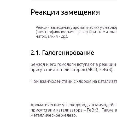
Реакции замещения
Реакции замещения у ароматических углевод
(электрофильное замещение). При этом атом в
нитро, алкил и др.).
2.1. Галогенирование
Бензол и его гомологи вступают в реакции
присутствии катализаторов (AlCl
3
, FeBr
3
).
При взаимодействии с хлором на катализат
Ароматические углеводороды взаимодейст
присутствии катализатора – FeBr
3
. Также 
металлическое железо.