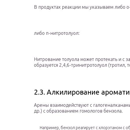
В продуктах реакции мы указываем либо о
либо п-нитротолуол:
Нитрование толуола может протекать и с 
образуется 2,4,6-тринитротолуол (тротил, т
2.3. Алкилирование аромат
Арены взаимодействуют с галогеналканами 
др.) с образованием гомологов бензола.
Например, бензол реагирует с хлорэтаном с 