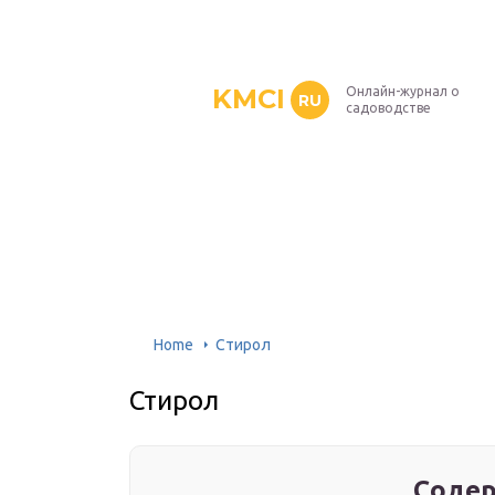
KMCI
Онлайн-журнал о
RU
садоводстве
Home
Стирол
Стирол
Содер