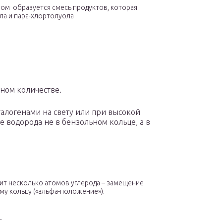
ром образуется смесь продуктов, которая
ла и пара-хлортолуола
ном количестве.
галогенами на свету или при высокой
 водорода не в бензольном кольце, а в
жит несколько атомов углерода – замещение
му кольцу («альфа-положение»).
: