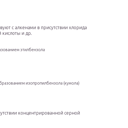
уют с алкенами в присутствии хлорида
 кислоты и др.
разованием этилбензола
образованием изопропилбензола (кумола)
сутствии концентрированной серной