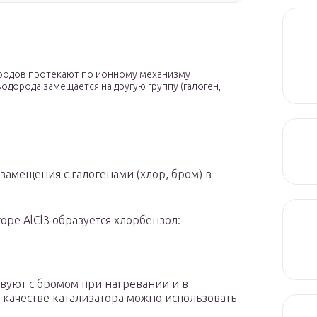
ородов протекают по ионному механизму
одорода замещается на другую группу (галоген,
 замещения с галогенами (хлор, бром) в
оре AlCl
3
образуется хлорбензол:
вуют с бромом при нагревании и в
в качестве катализатора можно использовать