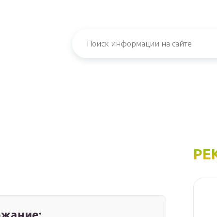
РЕ
жание: