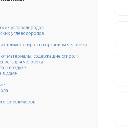
еских углеводородов
еских углеводородов
ак влияет стирол на организм человека
ют материалы, содержащие стирол:
сность для человека
а в воздухе
а в доме
ние
зола
его сополимеров