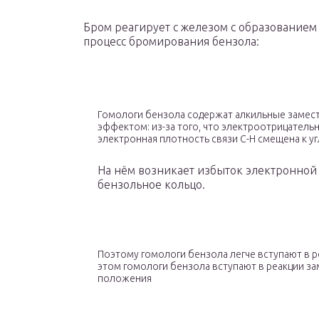
Бром реагирует с железом с образованием 
процесс бромирования бензола:
Гомологи бензола содержат алкильные замес
эффектом: из-за того, что электроотрицатель
электронная плотность связи С-Н смещена к уг
На нём возникает избыток электронной 
бензольное кольцо.
Поэтому гомологи бензола легче вступают в 
этом гомологи бензола вступают в реакции з
положения