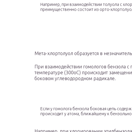
Например, при взаимодействии толуола с хло
преимущественно состоит из орто-хлортолуо
Мета-хлортолуол образуется в незначитель
При взаимодействии гомологов бензола с 
температуре (300оС) происходит замещение
боковом углеводородном радикале.
Если у гомолога бензола боковая цепь содер
происходит у атома, ближайшему к бензольно
Например, при хлорировании этилбензола