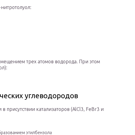
-нитротолуол:
замещением трех атомов водорода. При этом
ол):
ических углеводородов
в присутствии катализаторов (AlCl3, FeBr3 и
образованием этилбензола