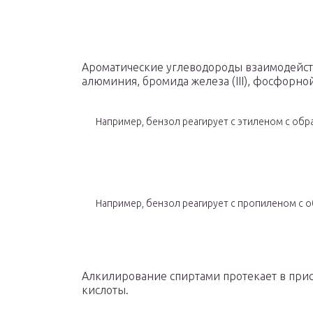
Ароматические углеводороды взаимодейств
алюминия, бромида железа (III), фосфорной
Например, бензол реагирует с этиленом с об
Например, бензол реагирует с пропиленом с 
Алкилирование спиртами протекает в при
кислоты.