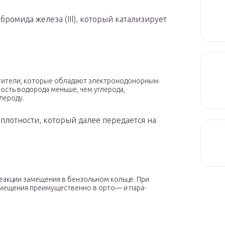
бромида железа (III), который катализирует
тители, которые обладают электронодонорным
ность водорода меньше, чем углерода,
лероду.
плотности, который далее передается на
реакции замещения в бензольном кольце. При
амещения преимущественно в орто— и пара-