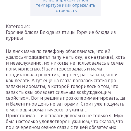
капуста при комнатной
температуре и как определить
готовность
Категория:
Горячие блюда Блюда из птицы Горячие блюда из
курицы
На днях мама по телефону обмолвилась, что ей
удалось «подсадить» папу на тыкву, а она (тыква), хоть
и незаслуженно, но никогда не пользовалась в семье
популярностью. Я заинтересовалась и мама
продиктовала рецептик, вернее, рассказала, что и
как делать. А тут еще на глаза попалась статья про
запахи и ароматы, в которой говорилось о том, что
запах тыквы обладает сильным возбуждающим
свойством. Вот и решила проэкспериментировать, да
и Валентинов день не за горами! Стоит уже подумать
о меню для романтического ужина…
Приготовила… и осталась довольна не только я! Муж
был настолько удовлетворен ужином, что сказал, что
при очередном сеансе связи с тещей обязательно