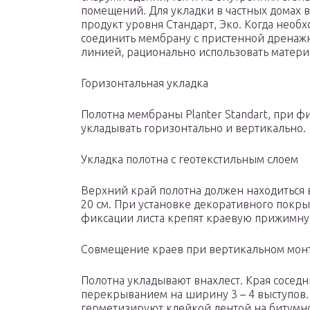
помещений. Для укладки в частных домах
продукт уровня Стандарт, Эко. Когда необ
соединить мембрану с пристенной дренаж
линией, рационально использовать материа
Горизонтальная укладка
Полотна мембраны Planter Standart, при ф
укладывать горизонтально и вертикально.
Укладка полотна с геотекстильным слоем
Верхний край полотна должен находиться 
20 см. При установке декоративного покр
фиксации листа крепят краевую прижимну
Совмещение краев при вертикальном мон
Полотна укладывают внахлест. Края соседн
перекрыванием на ширину 3 – 4 выступов
герметизируют клейкой лентой на битумно