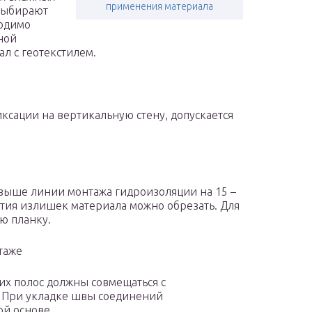
применения материала
 выбирают
ходимо
ной
л с геотекстилем.
иксации на вертикальную стену, допускается
выше линии монтажа гидроизоляции на 15 –
ытия излишек материала можно обрезать. Для
ю планку.
таже
их полос должны совмещаться с
. При укладке швы соединений
й основе.