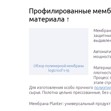
Профилированные мембр
материала ↑
Мембрана
защитный
выдавлен
Автомати
мощност
Обзор полимерной мембраны
Материал
logicroof v-rp
плотност
Процесс 
этапе ст
Для изготовления особо прочного
полиэти
сырья. Полотна цельно прессованные, без 
Мембрана Planter: универсальный продукт