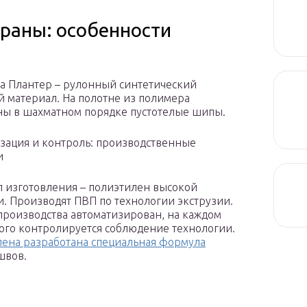
аны: особенности
 Плантер – рулонный синтетический
 материал. На полотне из полимера
ы в шахматном порядке пустотелые шипы.
зация и контроль: производственные
и
 изготовления – полиэтилен высокой
и. Производят ПВП по технологии экструзии.
производства автоматизирован, на каждом
рого контролируется соблюдение технологии.
лена разработана специальная формула
швов.