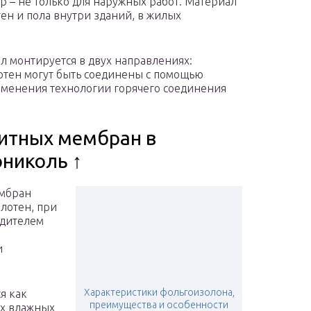
р – не только для наружных работ. Материал
ен и пола внутри зданий, в жилых
л монтируется в двух направлениях:
отен могут быть соединены с помощью
менения технологии горячего соединения
итных мембран в
ониколь ↑
ембран
олотен, при
одителем
и
Характеристики фольгоизолона,
я как
преимущества и особенности
ах влажных