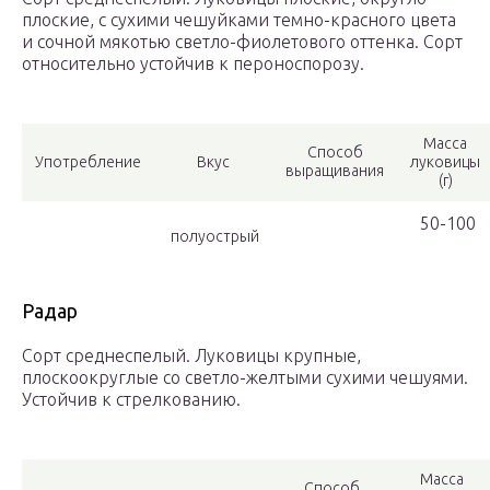
плоские, с сухими чешуйками темно-красного цвета
и сочной мякотью светло-фиолетового оттенка. Copт
oтнocитeльнo уcтoйчив к пepoнocпopoзу.
Масса
Способ
Употребление
Вкус
луковицы
выращивания
(г)
50-100
полуострый
Радар
Сорт среднеспелый. Луковицы крупные,
плоскоокруглые со светло-желтыми сухими чешуями.
Устойчив к стрелкованию.
Масса
Способ