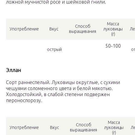
ложной мучнистой росе и шейковой гнили.
Масса
Способ
Употребление
Вкус
луковицы
Ле
выращивания
(г)
50-100
острый
от
Эллан
Сорт раннеспелый. Луковицы округлые, с сухими
чешуями соломенного цвета и белой мякотью.
Холодостойкий, в слабой степени подвержен
пероноспорозу.
Масса
Способ
Употребление
Вкус
луковицы
Л
выращивания
(г)