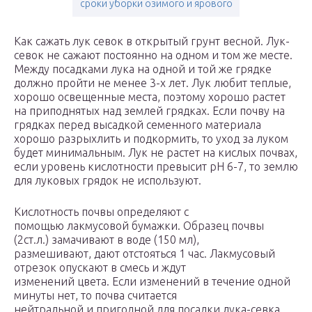
сроки уборки озимого и ярового
Как сажать лук севок в открытый грунт весной. Лук-
севок не сажают постоянно на одном и том же месте.
Между посадками лука на одной и той же грядке
должно пройти не менее 3-х лет. Лук любит теплые,
хорошо освещенные места, поэтому хорошо растет
на приподнятых над землей грядках. Если почву на
грядках перед высадкой семенного материала
хорошо разрыхлить и подкормить, то уход за луком
будет минимальным. Лук не растет на кислых почвах,
если уровень кислотности превысит рН 6-7, то землю
для луковых грядок не используют.
Кислотность почвы определяют с
помощью лакмусовой бумажки. Образец почвы
(2ст.л.) замачивают в воде (150 мл),
размешивают, дают отстояться 1 час. Лакмусовый
отрезок опускают в смесь и ждут
изменений цвета. Если изменений в течение одной
минуты нет, то почва считается
нейтральной и пригодной для посадки лука-севка.