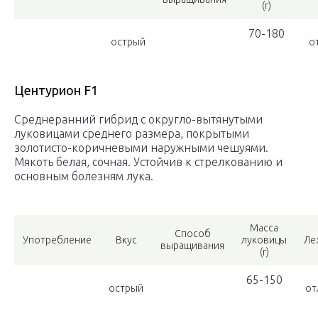
(г)
70-180
острый
от
Центурион F1
Среднеранний гибрид с округло-вытянутыми
луковицами среднего размера, покрытыми
золотисто-коричневыми наружными чешуями.
Мякоть белая, сочная. Устойчив к стрелкованию и
основным болезням лука.
Масса
Способ
Употребление
Вкус
луковицы
Ле
выращивания
(г)
65-150
острый
от