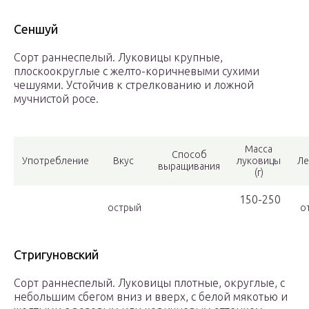
Сеншуй
Сорт раннеспелый. Луковицы крупные,
плоскоокруглые с желто-коричневыми сухими
чешуями. Устойчив к стрелкованию и ложной
мучнистой росе.
Масса
Способ
Употребление
Вкус
луковицы
Ле
выращивания
(г)
150-250
острый
от
Стригуновский
Сорт раннеспелый. Луковицы плотные, округлые, с
небольшим сбегом вниз и вверх, с белой мякотью и