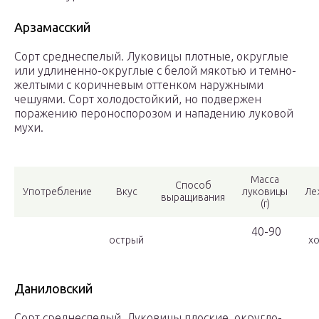
Арзамасский
Сорт среднеспелый. Луковицы плотные, округлые
или удлиненно-округлые с белой мякотью и темно-
желтыми с коричневым оттенком наружными
чешуями. Сорт холодостойкий, но подвержен
поражению пероноспорозом и нападению луковой
мухи.
Масса
Способ
Употребление
Вкус
луковицы
Ле
выращивания
(г)
40-90
острый
хо
Даниловский
Сорт среднеспелый. Луковицы плоские, округло-