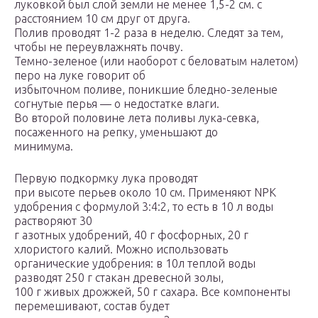
луковкой был слой земли не менее 1,5-2 см. с
расстоянием 10 см друг от друга.
Полив проводят 1-2 раза в неделю. Следят за тем,
чтобы не переувлажнять почву.
Темно-зеленое (или наоборот с беловатым налетом)
перо на луке говорит об
избыточном поливе, поникшие бледно-зеленые
согнутые перья — о недостатке влаги.
Во второй половине лета поливы лука-севка,
посаженного на репку, уменьшают до
минимума.
Первую подкормку лука проводят
при высоте перьев около 10 см. Применяют NPK
удобрения с формулой 3:4:2, то есть в 10 л воды
растворяют 30
г азотных удобрений, 40 г фосфорных, 20 г
хлористого калий. Можно использовать
органические удобрения: в 10л теплой воды
разводят 250 г стакан древесной золы,
100 г живых дрожжей, 50 г сахара. Все компоненты
перемешивают, состав будет