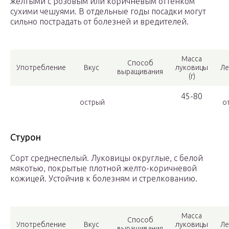
желтыми с розовым или коричневым оттенком
сухими чешуями. В отдельные годы посадки могут
сильно пострадать от болезней и вредителей.
Масса
Способ
Употребление
Вкус
луковицы
Ле
выращивания
(г)
45-80
острый
от
Стурон
Сорт среднеспелый. Луковицы округлые, с белой
мякотью, покрытые плотной желто-коричневой
кожицей. Устойчив к болезням и стрелкованию.
Масса
Способ
Употребление
Вкус
луковицы
Ле
выращивания