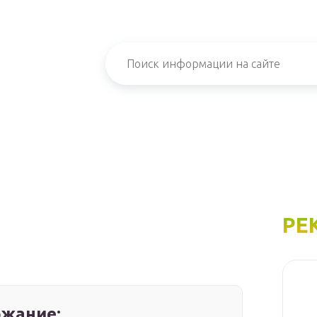
РЕ
жание: