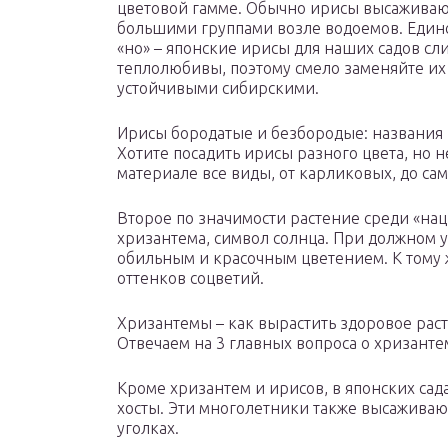
цветовой гамме. Обычно ирисы высажива
большими группами возле водоемов. Един
«но» – японские ирисы для наших садов с
теплолюбивы, поэтому смело заменяйте их
устойчивыми сибирскими.
Ирисы бородатые и безбородые: названия 
Хотите посадить ирисы разного цвета, но н
материале все виды, от карликовых, до са
Второе по значимости растение среди «на
хризантема, символ солнца. При должном 
обильным и красочным цветением. К тому 
оттенков соцветий.
Хризантемы – как вырастить здоровое рас
Отвечаем на 3 главных вопроса о хризанте
Кроме хризантем и ирисов, в японских сад
хосты. Эти многолетники также высаживаю
уголках.