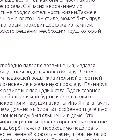
есто сада. Согласно верованием их
ть на продолжительность жизни.Также в
енном в восточном стиле, может быть пруд,
 который проходит дорожка из камней.
ерского решения необходим пруд, который
 свободно падает с возвышения, издавая
исутствия воды в японском саду. Летом в
ком падающей воды, живительной энергией
вдохновение и желанную прохладу. Планируя
х размеры с площадью сада. Здесь главное
енно большой или бурный поток воды в
покоения и нарушит законы Инь-Ян, а, значит,
пада должно выбираться особенно тщательно
адающей воды был слышен и в доме. Это
миротворение и просто хорошее настроение.
опад берёт начало, необходимо подбирать
естественной красоты «саби», чтобы не было