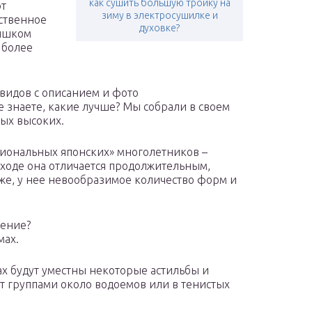
как сушить большую тройку на
ют
зиму в электросушилке и
ственное
духовке?
лишком
 более
видов с описанием и фото
е знаете, какие лучше? Мы собрали в своем
мых высоких.
циональных японских» многолетников –
уходе она отличается продолжительным,
же, у нее невообразимое количество форм и
тение?
мах.
ах будут уместны некоторые астильбы и
т группами около водоемов или в тенистых