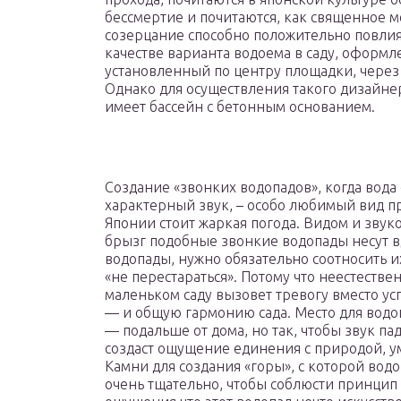
бессмертие и почитаются, как священное м
созерцание способно положительно повлия
качестве варианта водоема в саду, оформл
установленный по центру площадки, через
Однако для осуществления такого дизайн
имеет бассейн с бетонным основанием.
Создание «звонких водопадов», когда вода
характерный звук, – особо любимый вид пр
Японии стоит жаркая погода. Видом и зву
брызг подобные звонкие водопады несут 
водопады, нужно обязательно соотносить и
«не перестараться». Потому что неестеств
маленьком саду вызовет тревогу вместо ус
— и общую гармонию сада. Место для водо
— подальше от дома, но так, чтобы звук п
создаст ощущение единения с природой, у
Камни для создания «горы», с которой вод
очень тщательно, чтобы соблюсти принцип 