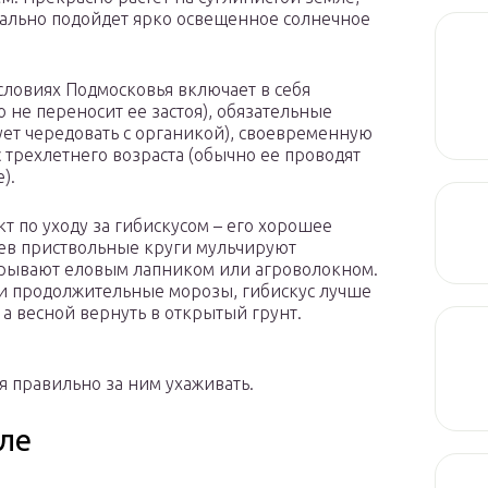
деально подойдет ярко освещенное солнечное
словиях Подмосковья включает в себя
 не переносит ее застоя), обязательные
ет чередовать с органикой), своевременную
 трехлетнего возраста (обычно ее проводят
).
т по уходу за гибискусом – его хорошее
ьев приствольные круги мульчируют
крывают еловым лапником или агроволокном.
 и продолжительные морозы, гибискус лучше
 а весной вернуть в открытый грунт.
я правильно за ним ухаживать.
ле