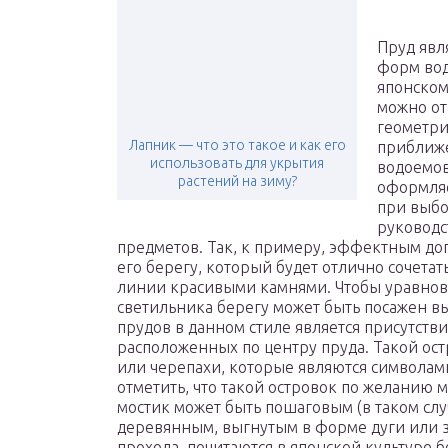
Пруд явл
форм вод
японском
можно от
геометри
Лапник — что это такое и как его
приближе
использовать для укрытия
водоемов
растений на зиму?
оформляе
при выбо
руководс
предметов. Так, к примеру, эффектным до
его берегу, который будет отлично сочет
линии красивыми камнями. Чтобы уравнов
светильника берегу может быть посажен в
прудов в данном стиле является присутств
расположенных по центру пруда. Такой ос
или черепахи, которые являются символам
отметить, что такой островок по желанию 
мостик может быть пошаговым (в таком слу
деревянным, выгнутым в форме дуги или з
прохода, почитаются в японской культуре 