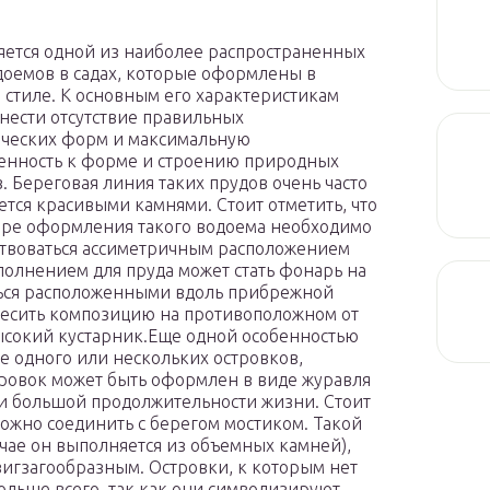
яется одной из наиболее распространенных
оемов в садах, которые оформлены в
 стиле. К основным его характеристикам
нести отсутствие правильных
ческих форм и максимальную
нность к форме и строению природных
. Береговая линия таких прудов очень часто
тся красивыми камнями. Стоит отметить, что
ре оформления такого водоема необходимо
твоваться ассиметричным расположением
полнением для пруда может стать фонарь на
аться расположенными вдоль прибрежной
есить композицию на противоположном от
ысокий кустарник.Еще одной особенностью
ие одного или нескольких островков,
тровок может быть оформлен в виде журавля
и большой продолжительности жизни. Стоит
можно соединить с берегом мостиком. Такой
чае он выполняется из объемных камней),
игзагообразным. Островки, к которым нет
больше всего, так как они символизируют