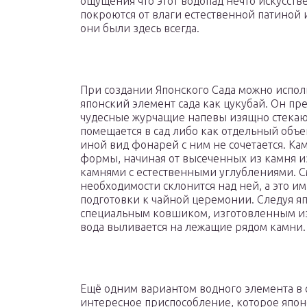
ощущения что этот водопад нечто искусст
покроются от влаги естественной патиной 
они были здесь всегда.
При создании Японского Сада можно испол
японский элемент сада как цукубай. Он пр
чудесные журчащие напевы изящно стекаю
помещается в сад либо как отдельный объе
иной вид фонарей с ним не сочетается. К
формы, начиная от высеченных из камня и
камнями с естественными углублениями. С
необходимости склонится над ней, а это и
подготовки к чайной церемонии. Следуя я
специальным ковшиком, изготовленным из
вода выливается на лежащие рядом камни
Ещё одним вариантом водного элемента в са
интересное приспособление, которое япон