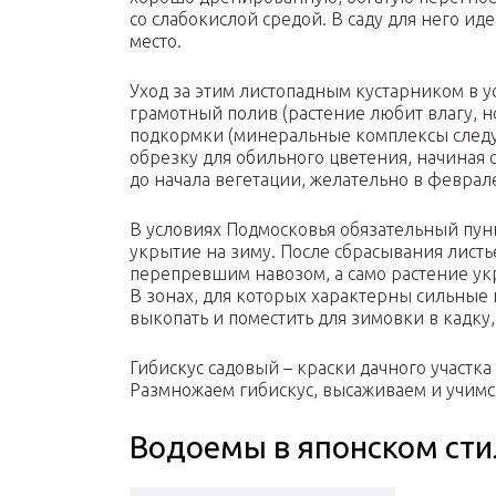
со слабокислой средой. В саду для него и
место.
Уход за этим листопадным кустарником в у
грамотный полив (растение любит влагу, но
подкормки (минеральные комплексы следу
обрезку для обильного цветения, начиная с
до начала вегетации, желательно в феврале
В условиях Подмосковья обязательный пунк
укрытие на зиму. После сбрасывания лист
перепревшим навозом, а само растение у
В зонах, для которых характерны сильные
выкопать и поместить для зимовки в кадку,
Гибискус садовый – краски дачного участка
Размножаем гибискус, высаживаем и учимс
Водоемы в японском сти