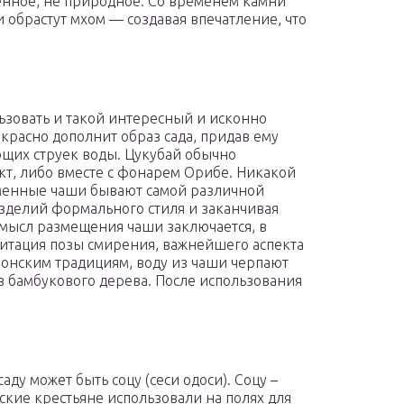
венное, не природное. Со временем камни
и обрастут мхом — создавая впечатление, что
ьзовать и такой интересный и исконно
екрасно дополнит образ сада, придав ему
щих струек воды. Цукубай обычно
кт, либо вместе с фонарем Орибе. Никакой
аменные чаши бывают самой различной
зделий формального стиля и заканчивая
мысл размещения чаши заключается, в
митация позы смирения, важнейшего аспекта
понским традициям, воду из чаши черпают
 бамбукового дерева. После использования
.
ду может быть соцу (сеси одоси). Соцу –
ские крестьяне использовали на полях для