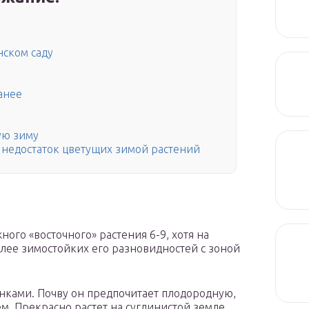
нском саду
анее
ую зиму
 недостаток цветущих зимой растений
ного «восточного» растения 6-9, хотя на
лее зимостойких его разновидностей с зоной
нками. Почву он предпочитает плодородную,
. Прекрасно растет на суглинистой земле,