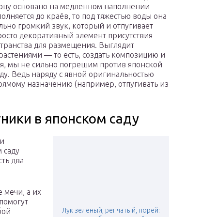
соцу основано на медленном наполнении
олняется до краёв, то под тяжестью воды она
ольно громкий звук, который и отпугивает
просто декоративный элемент присутствия
странства для размещения. Выглядит
 растениями — то есть, создать композицию и
тся, мы не сильно погрешим против японской
саду. Ведь наряду с явной оригинальностью
прямому назначению (например, отпугивать из
ники в японском саду
 и
 саду
сть два
 мечи, а их
помогут
Лук зеленый, репчатый, порей:
бой