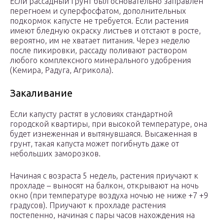
Если рассадный грунт был основательно заправлен
перегноем и суперфосфатом, дополнительных
подкормок капусте не требуется. Если растения
имеют бледную окраску листьев и отстают в росте,
вероятно, им не хватает питания. Через неделю
после пикировки, рассаду поливают раствором
любого комплексного минерального удобрения
(Кемира, Радуга, Агрикола).
Закаливание
Если капусту растят в условиях стандартной
городской квартиры, при высокой температуре, она
будет изнеженная и вытянувшаяся. Высаженная в
грунт, такая капуста может погибнуть даже от
небольших заморозков.
Начиная с возраста 5 недель, растения приучают к
прохладе – выносят на балкон, открывают на ночь
окно (при температуре воздуха ночью не ниже +7 +9
градусов). Приучают к прохладе растения
постепенно, начиная с пары часов нахождения на