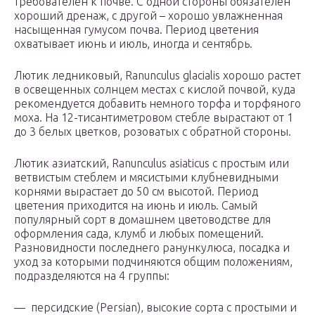
требователен к почве. С одной стороны обязателен
хороший дренаж, с другой – хорошо увлажненная
насыщенная гумусом почва. Период цветения
охватывает июнь и июль, иногда и сентябрь.
Лютик ледниковый, Ranunculus glacialis хорошо растет
в освещенных солнцем местах с кислой почвой, куда
рекомендуется добавить немного торфа и торфяного
моха. На 12-тисантиметровом стебле вырастают от 1
до 3 белых цветков, розоватых с обратной стороны.
Лютик азиатский, Ranunculus asiaticus с простым или
ветвистым стеблем и мясистыми клубневидными
корнями вырастает до 50 см высотой. Период
цветения приходится на июнь и июль. Самый
популярный сорт в домашнем цветоводстве для
оформления сада, клумб и любых помещений.
Разновидности последнего ранункулюса, посадка и
уход за которыми подчиняются общим положениям,
подразделяются на 4 группы:
— персидские (Persian), высокие сорта с простыми и