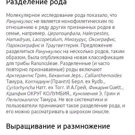
Разделение рода
Молекулярное исследование рода показало, что
Ранункулюс
не является монофилетическим по
отношению к ряду других признанных родов в
семье, например.
Цератоцефала
,
Halerpestes
,
Hamadryas
,
Laccopetalum
,
Миозурус
,
Оксиграфис
,
Пароксиграфис
и
Траутветтерия
. Предложение
разделиться
Ранункулюс
на несколько родов, таким
образом, была опубликована новая классификация
для трибы Ranunculeae. Разделенные (и часто
повторно признаваемые) роды включают
Арктерантис
Грин,
Беквития
Jeps.,
Callianthemoides
Тамура,
Коптидиум
(Прантл) Берл. ex Rydb.,
Cyrtorhyncha
Натт. ex Torr. И А.Грей,
Фикария
Guett.,
Крапфия
ОКРУГ КОЛУМБИЯ.,
Кумлиения
Э. Грин и
Пельтокалатос
Тамура. Не все систематики и
пользователи принимают такое разделение рода, и
его можно рассматривать в широком смысле.
Выращивание и размножение