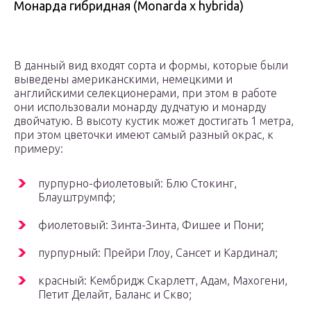
Монарда гибридная (Monarda х hybrida)
В данный вид входят сорта и формы, которые были
выведены американскими, немецкими и
английскими селекционерами, при этом в работе
они использовали монарду дудчатую и монарду
двойчатую. В высоту кустик может достигать 1 метра,
при этом цветочки имеют самый разный окрас, к
примеру:
пурпурно-фиолетовый: Блю Стокинг,
Блауштрумпф;
фиолетовый: Зинта-Зинта, Фишее и Пони;
пурпурный: Прейри Глоу, Сансет и Кардинал;
красный: Кембридж Скарлетт, Адам, Махогени,
Петит Делайт, Баланс и Скво;