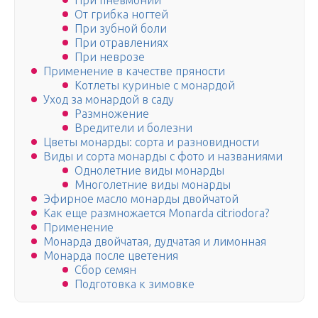
При пневмонии
От грибка ногтей
При зубной боли
При отравлениях
При неврозе
Применение в качестве пряности
Котлеты куриные с монардой
Уход за монардой в саду
Размножение
Вредители и болезни
Цветы монарды: сорта и разновидности
Виды и сорта монарды с фото и названиями
Однолетние виды монарды
Многолетние виды монарды
Эфирное масло монарды двойчатой
Как еще размножается Monarda citriodora?
Применение
Монарда двойчатая, дудчатая и лимонная
Монарда после цветения
Сбор семян
Подготовка к зимовке