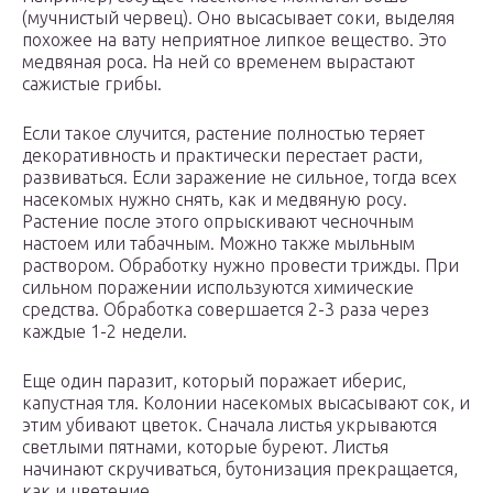
(мучнистый червец). Оно высасывает соки, выделяя
похожее на вату неприятное липкое вещество. Это
медвяная роса. На ней со временем вырастают
сажистые грибы.
Если такое случится, растение полностью теряет
декоративность и практически перестает расти,
развиваться. Если заражение не сильное, тогда всех
насекомых нужно снять, как и медвяную росу.
Растение после этого опрыскивают чесночным
настоем или табачным. Можно также мыльным
раствором. Обработку нужно провести трижды. При
сильном поражении используются химические
средства. Обработка совершается 2-3 раза через
каждые 1-2 недели.
Еще один паразит, который поражает иберис,
капустная тля. Колонии насекомых высасывают сок, и
этим убивают цветок. Сначала листья укрываются
светлыми пятнами, которые буреют. Листья
начинают скручиваться, бутонизация прекращается,
как и цветение.