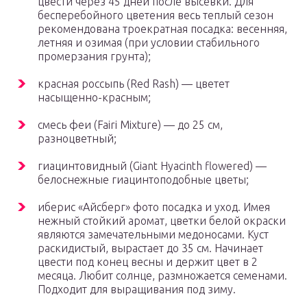
цвести через 45 дней после высевки. Для
бесперебойного цветения весь теплый сезон
рекомендована троекратная посадка: весенняя,
летняя и озимая (при условии стабильного
промерзания грунта);
красная россыпь (Red Rash) — цветет
насыщенно-красным;
смесь феи (Fairi Mixture) — до 25 см,
разноцветный;
гиацинтовидный (Giant Hyacinth flowered) —
белоснежные гиацинтоподобные цветы;
иберис «Айсберг» фото посадка и уход. Имея
нежный стойкий аромат, цветки белой окраски
являются замечательными медоносами. Куст
раскидистый, вырастает до 35 см. Начинает
цвести под конец весны и держит цвет в 2
месяца. Любит солнце, размножается семенами.
Подходит для выращивания под зиму.