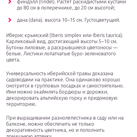
финдэлл (findel). Растет раскидистыми кустами
до 80 см в поперечнике, до 20 см высотой;
дана (dana). высота 10–15 см. Густоцветущий.
Иберис крымский (Iberis simplex или Iberis taurica).
Карликовый вид, достигающий высоты 5–10 см.
Бутоны лиловые, а раскрывшиеся цветоносы —
белые. Листики лопатчатые буро-зеленоватого
цвета.
Универсальность иберийской травы доказана
садоводами на практике. Она одинаково хорошо
смотрится в групповых посадках и самостоятельно.
Ими можно окаймлять бордюры и дорожки,
декорировать альпийскую горку и придомовую
территорию.
При выращивании разнолепестника в саду или на
балконе, можно обеспечить не только
декоративность цветника, но и пополнить
домашнюю аптечку.