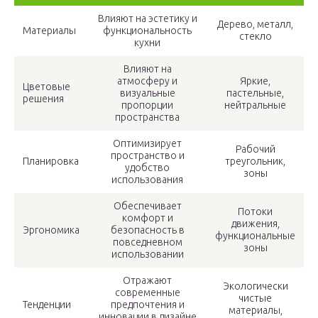
Влияют на эстетику и
Дерево, металл,
Материалы
функциональность
стекло
кухни
Влияют на
атмосферу и
Яркие,
Цветовые
визуальные
пастельные,
решения
пропорции
нейтральные
пространства
Оптимизирует
Рабочий
пространство и
Планировка
треугольник,
удобство
зоны
использования
Обеспечивает
Потоки
комфорт и
движения,
Эргономика
безопасность в
функциональные
повседневном
зоны
использовании
Отражают
Экологически
современные
чистые
Тенденции
предпочтения и
материалы,
инновации в дизайне